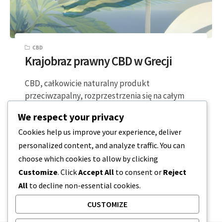
CBD
Krajobraz prawny CBD w Grecji
CBD, całkowicie naturalny produkt
przeciwzapalny, rozprzestrzenia się na całym
świecie, stając się podstawą codziennej rutyny
We respect your privacy
wielu Europejczyków. Jeśli mieszkasz w…
Cookies help us improve your experience, deliver
personalized content, and analyze traffic. You can
2 MINUTY CZYTANIA
2023-11-06
choose which cookies to allow by clicking
Customize
. Click
Accept All
to consent or
Reject
All
to decline non-essential cookies.
CUSTOMIZE