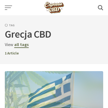
Skip
to
content
TAG
Grecja CBD
View
all tags
1
Article