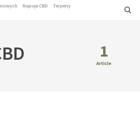
domowych
Napoje CBD
Terpeny
1
CBD
Article