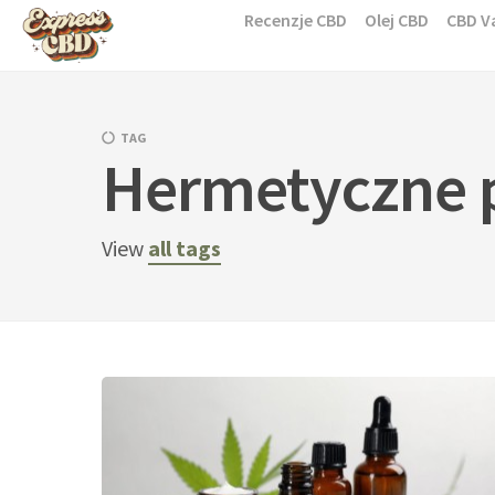
Skip
Recenzje CBD
Olej CBD
CBD V
to
content
TAG
Hermetyczne p
View
all tags