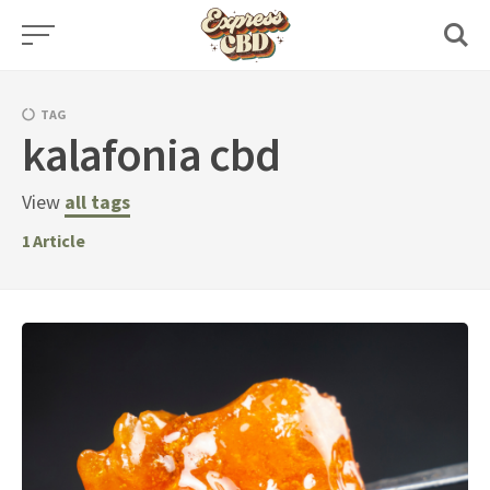
Skip
to
content
TAG
kalafonia cbd
View
all tags
1
Article