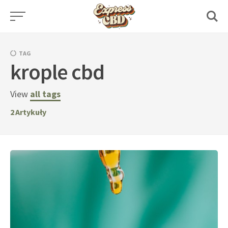
Skip
to
content
TAG
krople cbd
View
all tags
2
Artykuły