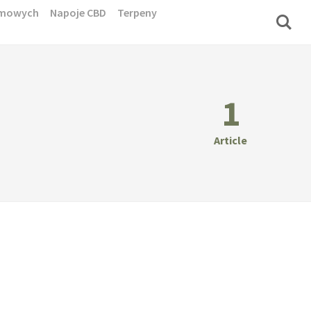
domowych
Napoje CBD
Terpeny
1
Article