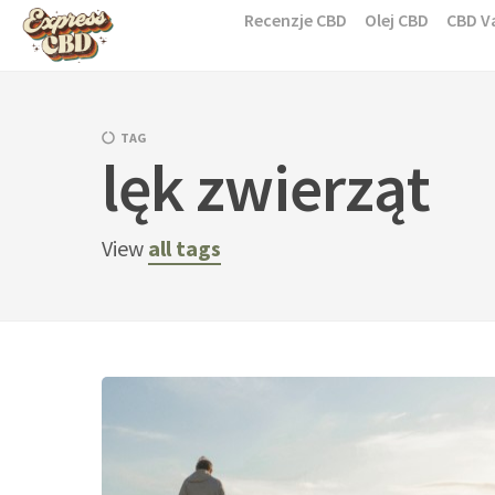
Skip
Recenzje CBD
Olej CBD
CBD V
to
content
TAG
lęk zwierząt
View
all tags