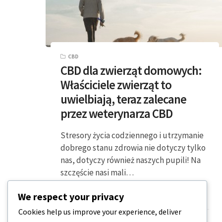
CBD
CBD dla zwierząt domowych:
Właściciele zwierząt to
uwielbiają, teraz zalecane
przez weterynarza CBD
Stresory życia codziennego i utrzymanie
dobrego stanu zdrowia nie dotyczy tylko
nas, dotyczy również naszych pupili! Na
szczęście nasi mali…
We respect your privacy
2 MINUTY CZYTANIA
2023-04-08
Cookies help us improve your experience, deliver