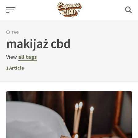
Skip
to
content
TAG
makijaż cbd
View
all tags
1
Article