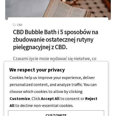
CBD
CBD Bubble Bath i 5 sposobów na
zbudowanie ostatecznej rutyny
pielęgnacyjnej z CBD.
Czasami życie może wydawać się niełatwe, co
sprawia, że trudno jest skupić się na pielęgnacji
We respect your privacy
osobistej poza tym, co jest…
Cookies help us improve your experience, deliver
personalized content, and analyze traffic. You can
4 MINUTY CZYTANIA
2023-04-08
choose which cookies to allow by clicking
Customize
. Click
Accept All
to consent or
Reject
All
to decline non-essential cookies.
CUSTOMIZE