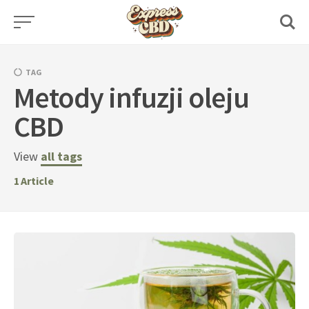
Skip
to
content
TAG
Metody infuzji oleju
CBD
View
all tags
1
Article