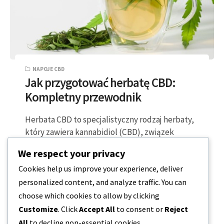
NAPOJE CBD
Jak przygotować herbatę CBD:
Kompletny przewodnik
Herbata CBD to specjalistyczny rodzaj herbaty,
który zawiera kannabidiol (CBD), związek
pochodzący z roślin konopi. Herbatę tę można
We respect your privacy
przygotować na…
Cookies help us improve your experience, deliver
personalized content, and analyze traffic. You can
5 MINUTY CZYTANIA
2023-12-17
choose which cookies to allow by clicking
Customize
. Click
Accept All
to consent or
Reject
All
to decline non-essential cookies.