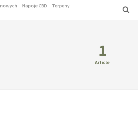
domowych
Napoje CBD
Terpeny
1
Article