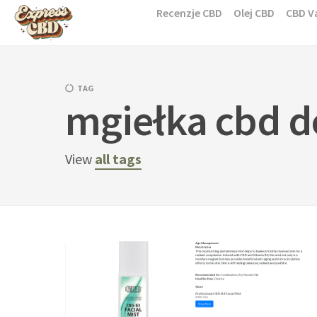
Skip
Recenzje CBD
Olej CBD
CBD V
to
content
TAG
mgiełka cbd d
View
all tags