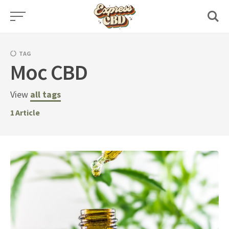
Skip
to
content
TAG
Moc CBD
View
all tags
1
Article