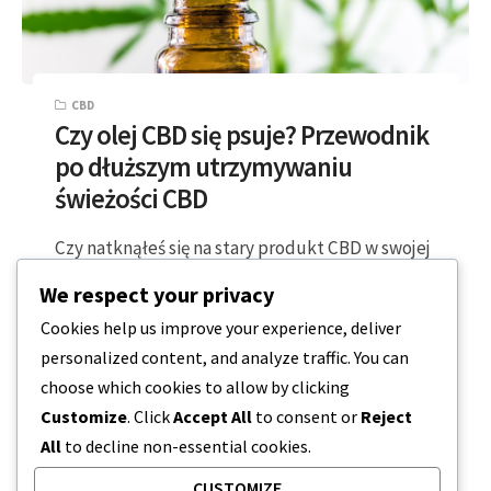
CBD
Czy olej CBD się psuje? Przewodnik
po dłuższym utrzymywaniu
świeżości CBD
Czy natknąłeś się na stary produkt CBD w swojej
szafce, zastanawiając się tylko, czy jest on nadal
We respect your privacy
bezpieczny i skuteczny,…
Cookies help us improve your experience, deliver
personalized content, and analyze traffic. You can
2 MINUTY CZYTANIA
2024-01-31
choose which cookies to allow by clicking
Customize
. Click
Accept All
to consent or
Reject
All
to decline non-essential cookies.
CUSTOMIZE