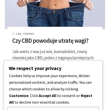
CBD
,
TERPENY
Czy CBD powoduje utratę wagi?
Jak wielu z was już wie, kannabidiol, znany
również jako CBD, jeden z najpopularniejszych
niepsychoaktywnych kannabinoidów
We respect your privacy
występujących w roślinach Cannabis…
Cookies help us improve your experience, deliver
personalized content, and analyze traffic. You can
4 MINUTY CZYTANIA
2023-12-20
choose which cookies to allow by clicking
Customize
. Click
Accept All
to consent or
Reject
All
to decline non-essential cookies.