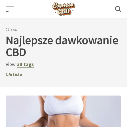
Skip
to
content
TAG
Najlepsze dawkowanie
CBD
View
all tags
1
Article