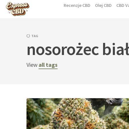
Skip
Recenzje CBD
Olej CBD
CBD V
to
content
TAG
nosorożec bia
View
all tags