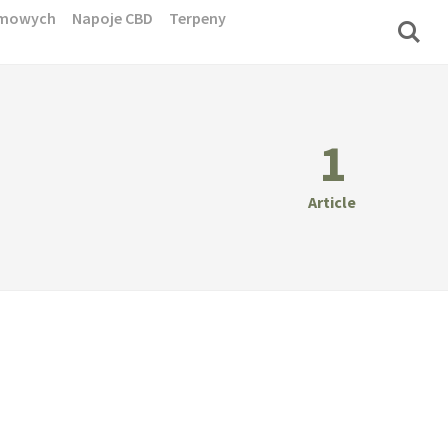
domowych
Napoje CBD
Terpeny
1
Article