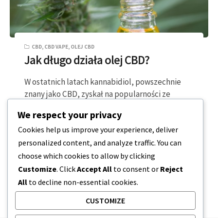
CBD
,
CBD VAPE
,
OLEJ CBD
Jak długo działa olej CBD?
W ostatnich latach kannabidiol, powszechnie
znany jako CBD, zyskał na popularności ze
względu na swoje potencjalne korzyści
We respect your privacy
zdrowotne. Od zmniejszania…
Cookies help us improve your experience, deliver
personalized content, and analyze traffic. You can
5 MINUTY CZYTANIA
2023-12-20
choose which cookies to allow by clicking
Customize
. Click
Accept All
to consent or
Reject
All
to decline non-essential cookies.
CUSTOMIZE