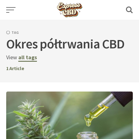
Skip
to
content
TAG
Okres półtrwania CBD
View
all tags
1
Article