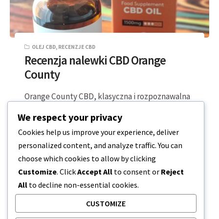
OLEJ CBD
,
RECENZJE CBD
Recenzja nalewki CBD Orange
County
Orange County CBD, klasyczna i rozpoznawalna
na całym świecie marka CBD, oferuje szeroką
We respect your privacy
gamę produktów z kannabidiolem o pełnym i…
Cookies help us improve your experience, deliver
personalized content, and analyze traffic. You can
2 MINUTY CZYTANIA
2024-02-02
choose which cookies to allow by clicking
Customize
. Click
Accept All
to consent or
Reject
All
to decline non-essential cookies.
CUSTOMIZE