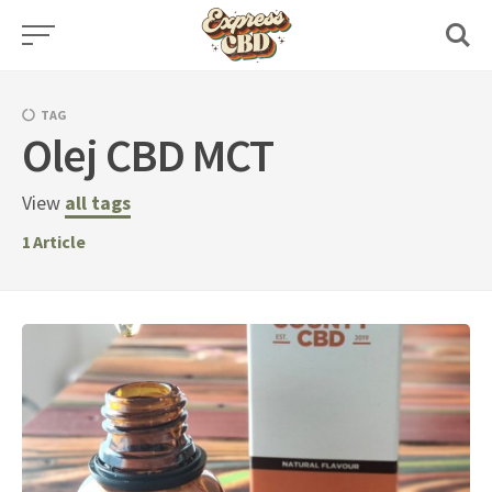
Skip
to
content
TAG
Olej CBD MCT
View
all tags
1
Article