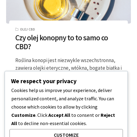
OLEJ CBD
Czy olej konopny to to samo co
CBD?
Roślina konopi jest niezwykle wszechstronna,
zawiera olejki eteryczne, włókna, bogate białka i
mnóstwo naturalnego CBD. Obecnie na rynku
We respect your privacy
można znaleźć…
Cookies help us improve your experience, deliver
personalized content, and analyze traffic. You can
2 MINUTY CZYTANIA
2024-03-29
choose which cookies to allow by clicking
Customize
. Click
Accept All
to consent or
Reject
All
to decline non-essential cookies.
CUSTOMIZE