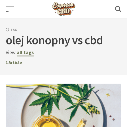
Skip
to
content
TAG
olej konopny vs cbd
View
all tags
1
Article