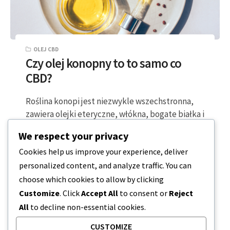
OLEJ CBD
Czy olej konopny to to samo co
CBD?
Roślina konopi jest niezwykle wszechstronna,
zawiera olejki eteryczne, włókna, bogate białka i
mnóstwo naturalnego CBD. Obecnie na rynku
We respect your privacy
można znaleźć…
Cookies help us improve your experience, deliver
personalized content, and analyze traffic. You can
2 MINUTY CZYTANIA
2024-03-29
choose which cookies to allow by clicking
Customize
. Click
Accept All
to consent or
Reject
All
to decline non-essential cookies.
CUSTOMIZE