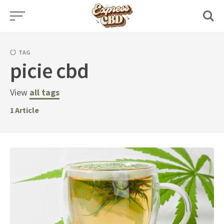
Skip
to
content
TAG
picie cbd
View
all tags
1
Article