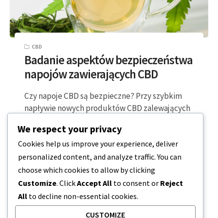
CBD
Badanie aspektów bezpieczeństwa
napojów zawierających CBD
Czy napoje CBD są bezpieczne? Przy szybkim
napływie nowych produktów CBD zalewających
rynek, odróżnienie tych bezpiecznych i
We respect your privacy
innowacyjnych od tych…
Cookies help us improve your experience, deliver
personalized content, and analyze traffic. You can
2 MINUTY CZYTANIA
2024-02-28
choose which cookies to allow by clicking
Customize
. Click
Accept All
to consent or
Reject
All
to decline non-essential cookies.
CUSTOMIZE