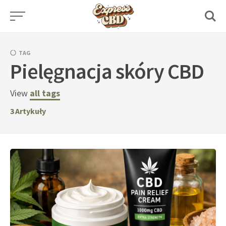
Skip
to
content
TAG
Pielęgnacja skóry CBD
View
all tags
3
Artykuły