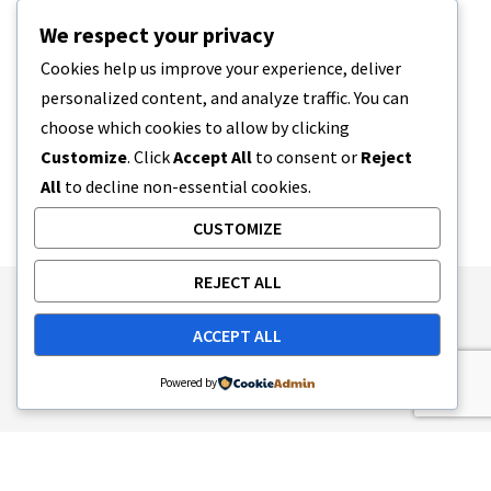
Jest to składnik pochodzenia roślinnego i
We respect your privacy
obecnie zawiera go…
Cookies help us improve your experience, deliver
personalized content, and analyze traffic. You can
7 MINUTY CZYTANIA
2026-02-22
choose which cookies to allow by clicking
Customize
. Click
Accept All
to consent or
Reject
All
to decline non-essential cookies.
CUSTOMIZE
REJECT ALL
Publishing Principles
Ethics Policy
ACCEPT ALL
Corrections Policy
Feedback Policy
Ownership & Funding
Tag map
Contact Us
Powered by