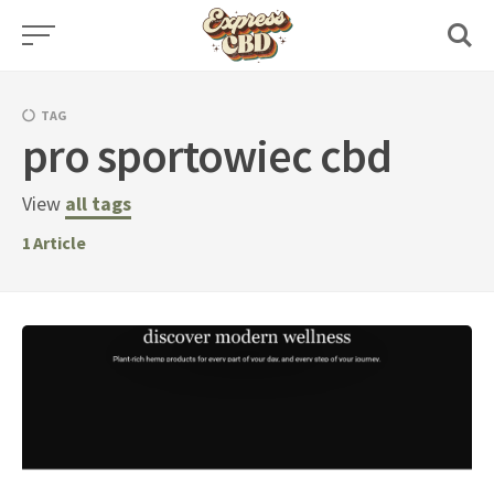
Skip
to
content
TAG
pro sportowiec cbd
View
all tags
1
Article