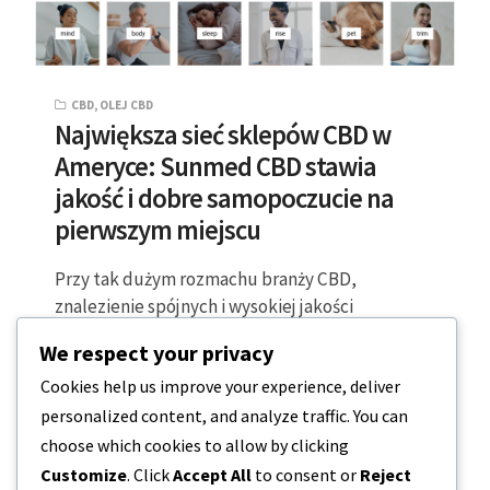
CBD
,
OLEJ CBD
Największa sieć sklepów CBD w
Ameryce: Sunmed CBD stawia
jakość i dobre samopoczucie na
pierwszym miejscu
Przy tak dużym rozmachu branży CBD,
znalezienie spójnych i wysokiej jakości
produktów może okazać się wyzwaniem na
We respect your privacy
rynku globalnym. Tradycyjne…
Cookies help us improve your experience, deliver
personalized content, and analyze traffic. You can
3 MINUTY CZYTANIA
2023-06-08
choose which cookies to allow by clicking
Customize
. Click
Accept All
to consent or
Reject