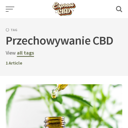
Skip
to
content
TAG
Przechowywanie CBD
View
all tags
1
Article