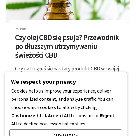
CBD
Czy olej CBD się psuje? Przewodnik
po dłuższym utrzymywaniu
świeżości CBD
Czy natknąłeś się na stary produkt CBD w swojej
szafce, zastanawiając się tylko, czy jest on nadal
We respect your privacy
bezpieczny i skuteczny,…
Cookies help us improve your experience, deliver
personalized content, and analyze traffic. You can
2 MINUTY CZYTANIA
2024-01-31
choose which cookies to allow by clicking
Customize
. Click
Accept All
to consent or
Reject
All
to decline non-essential cookies.
CUSTOMIZE