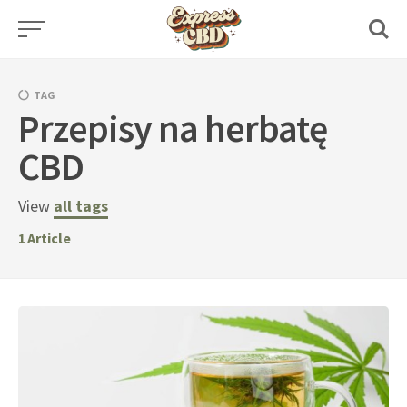
Skip
to
content
TAG
Przepisy na herbatę
CBD
View
all tags
1
Article