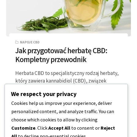
NAPOJE CBD
Jak przygotować herbatę CBD:
Kompletny przewodnik
Herbata CBD to specjalistyczny rodzaj herbaty,
który zawiera kannabidiol (CBD), związek
pochodzący z roślin konopi. Herbatę tę można
We respect your privacy
przygotować na…
Cookies help us improve your experience, deliver
personalized content, and analyze traffic. You can
5 MINUTY CZYTANIA
2023-12-17
choose which cookies to allow by clicking
Customize
. Click
Accept All
to consent or
Reject
All
to decline non-essential cookies.