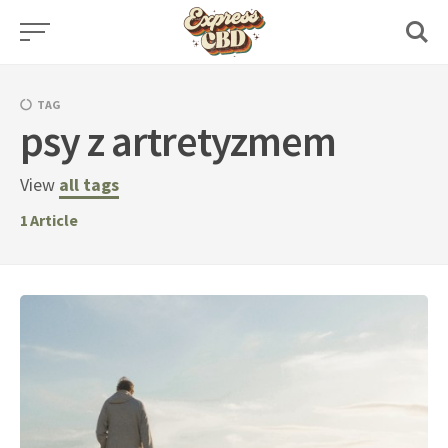
Skip
to
content
TAG
psy z artretyzmem
View
all tags
1
Article