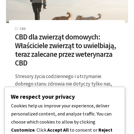
CBD
CBD dla zwierząt domowych:
Właściciele zwierząt to uwielbiają,
teraz zalecane przez weterynarza
CBD
Stresory życia codziennego i utrzymanie
dobrego stanu zdrowia nie dotyczy tylko nas,
dotyczy również naszych pupili! Na szczęście
We respect your privacy
nasi mali…
Cookies help us improve your experience, deliver
personalized content, and analyze traffic. You can
2 MINUTY CZYTANIA
2023-04-08
choose which cookies to allow by clicking
Customize
. Click
Accept All
to consent or
Reject