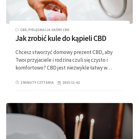
CBD
,
PIELĘGNACJA SKÓRY CBD
Jak zrobić kule do kąpieli CBD
Chcesz stworzyć domowy prezent CBD, aby
Twoi przyjaciele i rodzina czuli się czysto i
komfortowo? CBD jest niezwykle łatwy w…
2 MINUTY CZYTANIA
2023-11-02