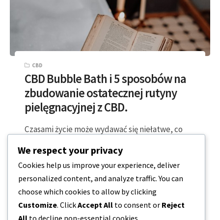
CBD
CBD Bubble Bath i 5 sposobów na
zbudowanie ostatecznej rutyny
pielęgnacyjnej z CBD.
Czasami życie może wydawać się niełatwe, co
sprawia, że trudno jest skupić się na pielęgnacji
We respect your privacy
osobistej poza tym, co jest…
Cookies help us improve your experience, deliver
personalized content, and analyze traffic. You can
4 MINUTY CZYTANIA
2023-04-08
choose which cookies to allow by clicking
Customize
. Click
Accept All
to consent or
Reject
All
to decline non-essential cookies.