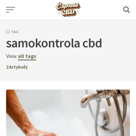
Skip
to
content
TAG
samokontrola cbd
View
all tags
2
Artykuły