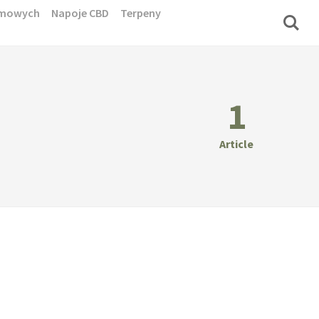
domowych
Napoje CBD
Terpeny
1
Article