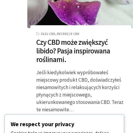
OLEJ CBD
,
RECENZJE CBD
Czy CBD może zwiększyć
libido? Pasja inspirowana
roślinami.
Jeśli kiedykolwiek wypróbowałeś
miejscowy produkt CBD, doświadczyłeś
niesamowitych i relaksujących korzyści
płynących z miejscowego,
ukierunkowanego stosowania CBD. Teraz
te niesamowite…
We respect your privacy
2 MINUTY CZYTANIA
2024-04-07