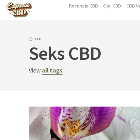
Skip
Recenzje CBD
Olej CBD
CBD V
to
content
TAG
Seks CBD
View
all tags