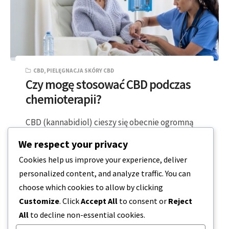
CBD
,
PIELĘGNACJA SKÓRY CBD
Czy mogę stosować CBD podczas
chemioterapii?
CBD (kannabidiol) cieszy się obecnie ogromną
popularnością. Nie ogranicza się już do sklepów
We respect your privacy
z witaminami lub nowościami. Teraz można go…
Cookies help us improve your experience, deliver
personalized content, and analyze traffic. You can
4 MINUTY CZYTANIA
2023-12-19
choose which cookies to allow by clicking
Customize
. Click
Accept All
to consent or
Reject
All
to decline non-essential cookies.