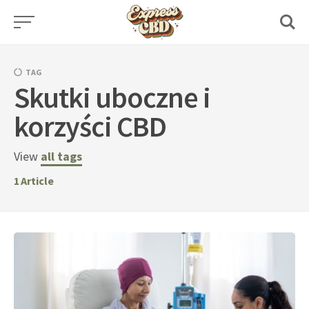
Skip
to
content
TAG
Skutki uboczne i
korzyści CBD
View
all tags
1
Article