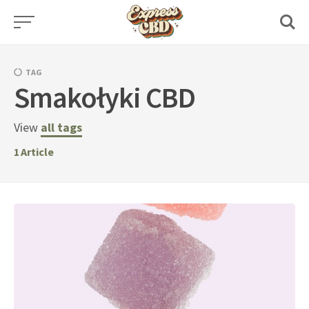
Skip
to
content
TAG
Smakołyki CBD
View
all tags
1
Article