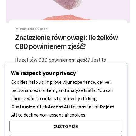
CBD
,
CBD EDIBLES
Znalezienie równowagi: Ile żelków
CBD powinienem zjeść?
Ile żelków CBD powinienem zjeść? Jest to
pytanie, które często słyszymy w Express CBD.
We respect your privacy
Wraz z rosnącą popularnością żelków CBD,…
Cookies help us improve your experience, deliver
personalized content, and analyze traffic. You can
3 MINUTY CZYTANIA
2024-01-09
choose which cookies to allow by clicking
Customize
. Click
Accept All
to consent or
Reject
All
to decline non-essential cookies.
CUSTOMIZE