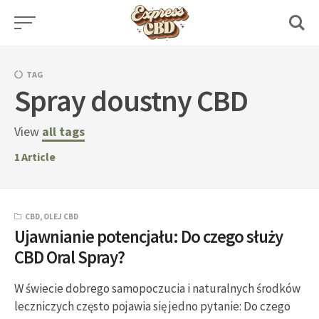
Skip
to
content
TAG
Spray doustny CBD
View
all tags
1
Article
CBD
,
OLEJ CBD
Ujawnianie potencjału: Do czego służy
CBD Oral Spray?
W świecie dobrego samopoczucia i naturalnych środków
leczniczych często pojawia się jedno pytanie: Do czego