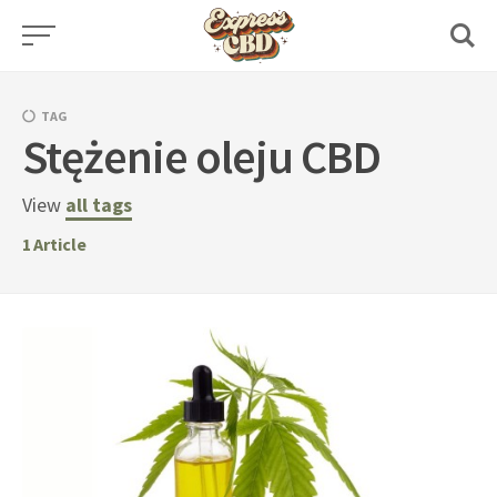
Skip
to
content
TAG
Stężenie oleju CBD
View
all tags
1
Article