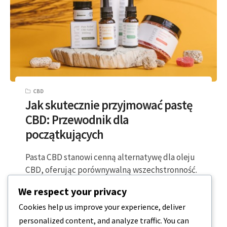
CBD
Jak skutecznie przyjmować pastę
CBD: Przewodnik dla
początkujących
Pasta CBD stanowi cenną alternatywę dla oleju
CBD, oferując porównywalną wszechstronność.
Zazwyczaj jest on wytwarzany z ekstraktu z
We respect your privacy
konopi zmieszanego…
Cookies help us improve your experience, deliver
personalized content, and analyze traffic. You can
5 MINUTY CZYTANIA
2023-12-18