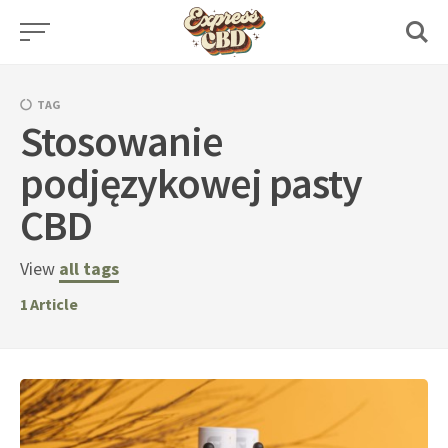
Skip
to
content
TAG
Stosowanie
podjęzykowej pasty
CBD
View
all tags
1
Article