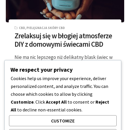
CBD
,
PIELĘGNACJA SKÓRY CBD
Zrelaksuj się w błogiej atmosferze
DIY z domowymi świecami CBD
Nie ma nic lepszego niż delikatny blask świec w
połączeniu z niezwykle kojącym działaniem CBD
We respect your privacy
i aromaterapii. Teraz masz okazję…
Cookies help us improve your experience, deliver
personalized content, and analyze traffic. You can
2 MINUTY CZYTANIA
2023-10-25
choose which cookies to allow by clicking
Customize
. Click
Accept All
to consent or
Reject
All
to decline non-essential cookies.
CUSTOMIZE