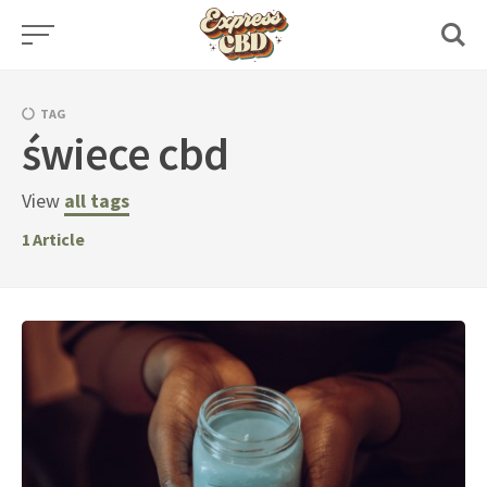
Skip
to
content
TAG
świece cbd
View
all tags
1
Article