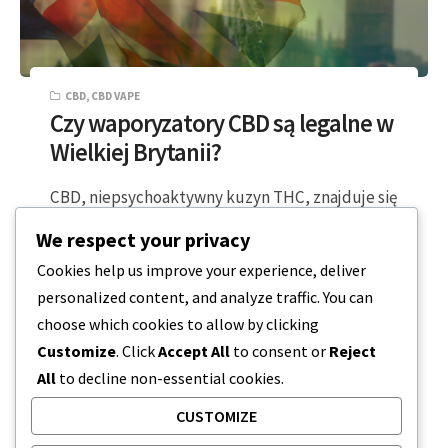
CBD
,
CBD VAPE
Czy waporyzatory CBD są legalne w
Wielkiej Brytanii?
CBD, niepsychoaktywny kuzyn THC, znajduje się
w olejach z roślin konopi. Konopie mają długą
We respect your privacy
tradycję handlu i uprawy w Wielkiej…
Cookies help us improve your experience, deliver
personalized content, and analyze traffic. You can
3 MINUTY CZYTANIA
2023-11-03
choose which cookies to allow by clicking
Customize
. Click
Accept All
to consent or
Reject
All
to decline non-essential cookies.
CUSTOMIZE