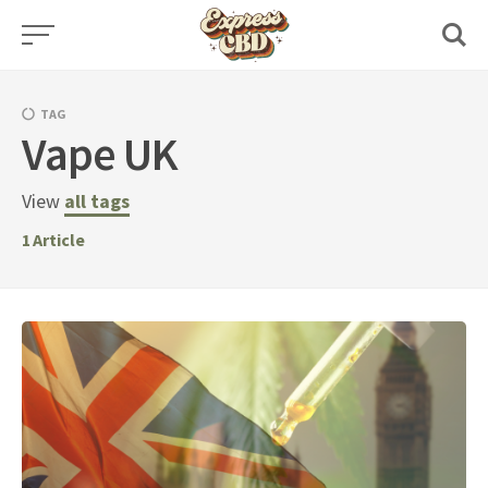
Skip
to
content
TAG
Vape UK
View
all tags
1
Article