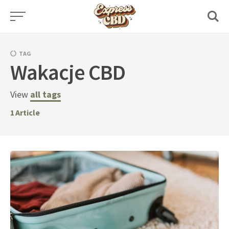
Skip
to
content
TAG
Wakacje CBD
View
all tags
1
Article