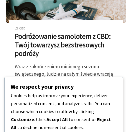
CBD
Podróżowanie samolotem z CBD:
Twój towarzysz bezstresowych
podróży
Wraz z zakończeniem minionego sezonu
świątecznego, ludzie na całym świecie wracają
do domów z zimowych wakacji. Podróżowanie
We respect your privacy
może przynieść nowy…
Cookies help us improve your experience, deliver
personalized content, and analyze traffic. You can
2 MINUTY CZYTANIA
2024-01-25
choose which cookies to allow by clicking
Customize
. Click
Accept All
to consent or
Reject
All
to decline non-essential cookies.