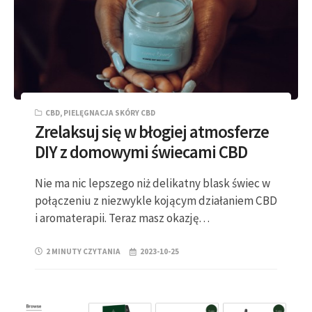
CBD
,
PIELĘGNACJA SKÓRY CBD
Zrelaksuj się w błogiej atmosferze
DIY z domowymi świecami CBD
Nie ma nic lepszego niż delikatny blask świec w
połączeniu z niezwykle kojącym działaniem CBD
i aromaterapii. Teraz masz okazję…
2 MINUTY CZYTANIA
2023-10-25