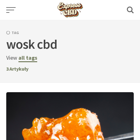
Skip
to
content
TAG
wosk cbd
View
all tags
3
Artykuły