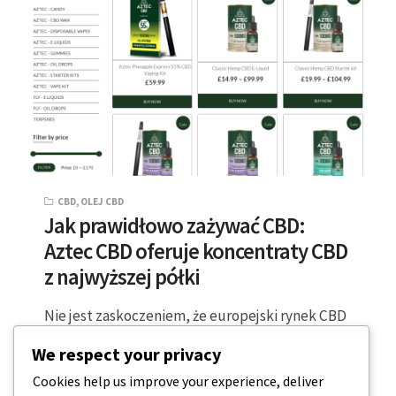
CBD
,
OLEJ CBD
Jak prawidłowo zażywać CBD:
Aztec CBD oferuje koncentraty CBD
z najwyższej półki
Nie jest zaskoczeniem, że europejski rynek CBD
dojrzewa do zróżnicowanej i obiecującej branży,
We respect your privacy
z ponad 3 miliardami euro sprzedaży w…
Cookies help us improve your experience, deliver