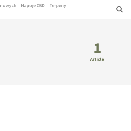
domowych
Napoje CBD
Terpeny
1
Article