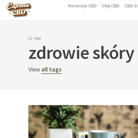
Skip
Recenzje CBD
Olej CBD
CBD V
to
content
TAG
zdrowie skóry
View
all tags