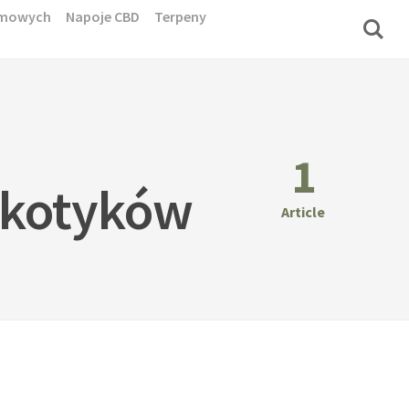
domowych
Napoje CBD
Terpeny
1
rkotyków
Article