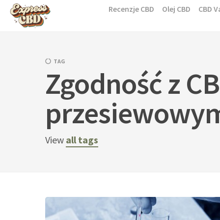
Skip
Recenzje CBD
Olej CBD
CBD V
to
content
TAG
Zgodność z CB
przesiewowym
View
all tags