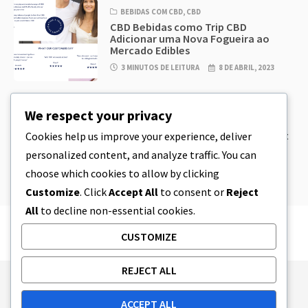
BEBIDAS COM CBD
,
CBD
CBD Bebidas como Trip CBD
Adicionar uma Nova Fogueira ao
Mercado Edibles
3 MINUTOS DE LEITURA
8 DE ABRIL, 2023
CBD
,
CBD EDIBLES
We respect your privacy
CBD Cookie Dough & Incrivelmente
simples CBD Edibles You Can Make at
Cookies help us improve your experience, deliver
Home
personalized content, and analyze traffic. You can
5 MINUTOS DE LEITURA
8 DE ABRIL, 2023
choose which cookies to allow by clicking
Customize
. Click
Accept All
to consent or
Reject
All
to decline non-essential cookies.
CUSTOMIZE
REJECT ALL
Publishing Principles
Ethics Policy
ACCEPT ALL