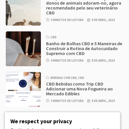
donos de animais adoram-no, agora
recomendado pelo seu veterinário
CBD
3 MINUTOS DE LEITURA
8 DE ABRIL, 2023
CBD
Banho de Bolhas CBD e 5 Maneiras de
Construir a Rotina de Autocuidado
Supremo com CBD
4 MINUTOS DE LEITURA
8 DE ABRIL, 2023
BEBIDAS COM CBD
,
CBD
CBD Bebidas como Trip CBD
Adicionar uma Nova Fogueira ao
Mercado Edibles
3 MINUTOS DE LEITURA
8 DE ABRIL, 2023
CBD
,
CBD EDIBLES
We respect your privacy
CBD Cookie Dough & Incrivelmente