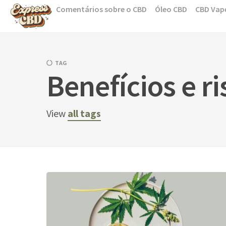
Skip
Comentários sobre o CBD
Óleo CBD
CBD Vap
to
content
TAG
Benefícios e r
View
all tags