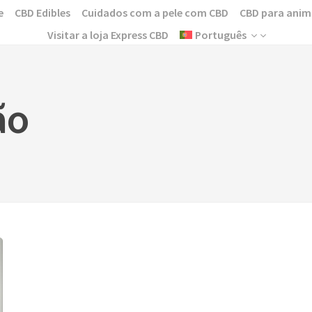
e
CBD Edibles
Cuidados com a pele com CBD
CBD para anim
Visitar a loja Express CBD
Português
ão