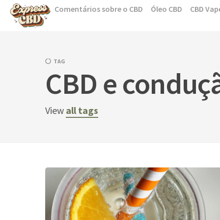
Skip
Comentários sobre o CBD
Óleo CBD
CBD Vap
to
content
TAG
CBD e conduç
View
all tags