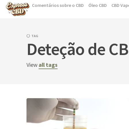
Skip
Comentários sobre o CBD
Óleo CBD
CBD Vap
to
content
TAG
Deteção de CB
View
all tags