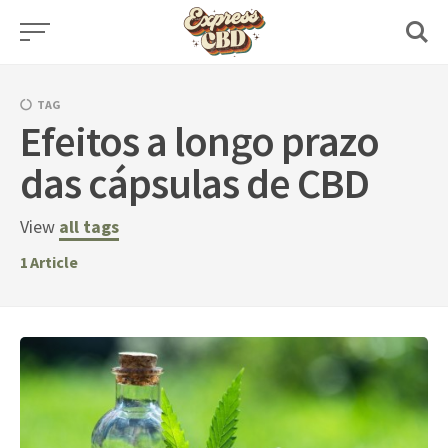
Skip
to
content
TAG
Efeitos a longo prazo
das cápsulas de CBD
View
all tags
1
Article