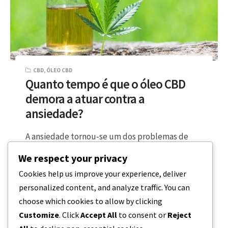
CBD
,
ÓLEO CBD
Quanto tempo é que o óleo CBD
demora a atuar contra a
ansiedade?
A ansiedade tornou-se um dos problemas de
saúde mental mais comuns registados em todo
We respect your privacy
o mundo e, com a ocorrência…
Cookies help us improve your experience, deliver
personalized content, and analyze traffic. You can
5 MINUTOS DE LEITURA
16 DE DEZEMBRO, 2023
choose which cookies to allow by clicking
Customize
. Click
Accept All
to consent or
Reject