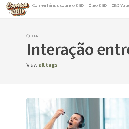
Skip
Comentários sobre o CBD
Óleo CBD
CBD Vap
to
content
TAG
Interação entr
View
all tags