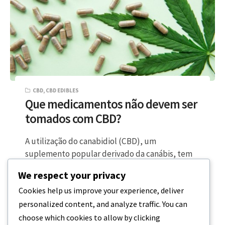
CBD
,
CBD EDIBLES
Que medicamentos não devem ser
tomados com CBD?
A utilização do canabidiol (CBD), um
suplemento popular derivado da canábis, tem
vindo a registar um aumento notável nos
We respect your privacy
últimos…
Cookies help us improve your experience, deliver
personalized content, and analyze traffic. You can
6 MINUTOS DE LEITURA
20 DE DEZEMBRO, 2023
choose which cookies to allow by clicking