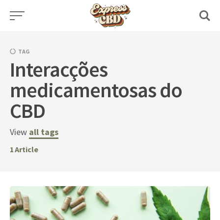
Skip
to
content
TAG
Interacções
medicamentosas do
CBD
View
all tags
1
Article