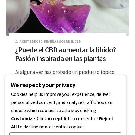
ACEITE DE CBD
,
RESEÑAS SOBRE EL CBD
¿Puede el CBD aumentar la libido?
Pasión inspirada en las plantas
Si alguna vez has probado un producto tópico
de CBD, habrás experimentado los increíbles y
We respect your privacy
relajantes beneficios del uso localizado…
Cookies help us improve your experience, deliver
personalized content, and analyze traffic. You can
LECTURA DE 2 MINUTOS
7 DE ABRIL DE 2024
choose which cookies to allow by clicking
Customize
. Click
Accept All
to consent or
Reject
All
to decline non-essential cookies.