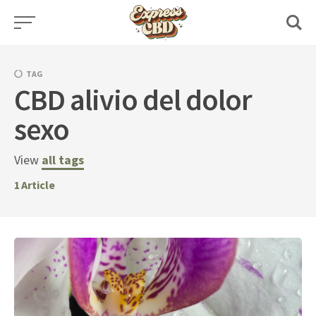
Skip
to
content
TAG
CBD alivio del dolor
sexo
View
all tags
1
Article