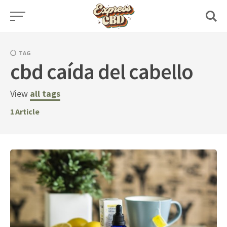
Skip
to
content
TAG
cbd caída del cabello
View
all tags
1
Article