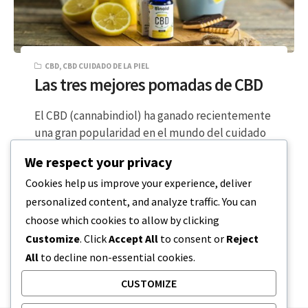
CBD
,
CBD CUIDADO DE LA PIEL
Las tres mejores pomadas de CBD
El CBD (cannabindiol) ha ganado recientemente
una gran popularidad en el mundo del cuidado
personal masculino. Sus numerosos beneficios
We respect your privacy
la…
Cookies help us improve your experience, deliver
personalized content, and analyze traffic. You can
LECTURA DE 3 MINUTOS
20 DE JUNIO DE 2023
choose which cookies to allow by clicking
Customize
. Click
Accept All
to consent or
Reject
All
to decline non-essential cookies.
CUSTOMIZE