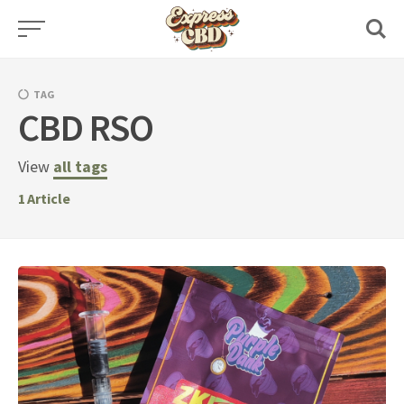
Skip
to
content
TAG
CBD RSO
View
all tags
1
Article