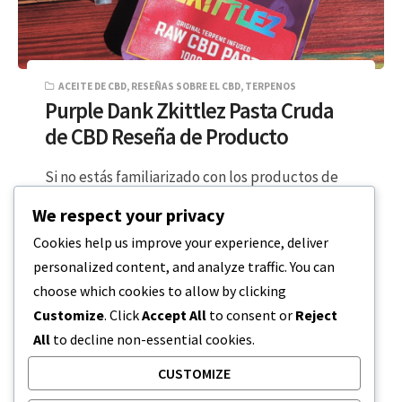
ACEITE DE CBD
,
RESEÑAS SOBRE EL CBD
,
TERPENOS
Purple Dank Zkittlez Pasta Cruda
de CBD Reseña de Producto
Si no estás familiarizado con los productos de
pasta de CBD, son una gran opción para una gran
We respect your privacy
variedad de…
Cookies help us improve your experience, deliver
personalized content, and analyze traffic. You can
LECTURA DE 2 MINUTOS
22 DE FEBRERO DE 2024
choose which cookies to allow by clicking
Customize
. Click
Accept All
to consent or
Reject
All
to decline non-essential cookies.
CUSTOMIZE