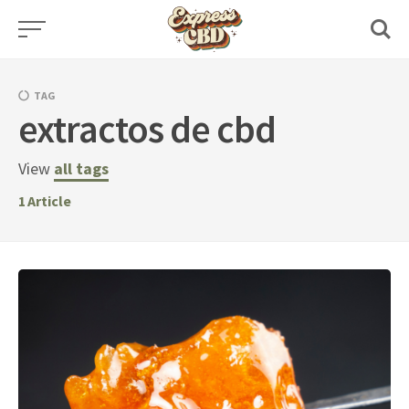
Skip
to
content
TAG
extractos de cbd
View
all tags
1
Article