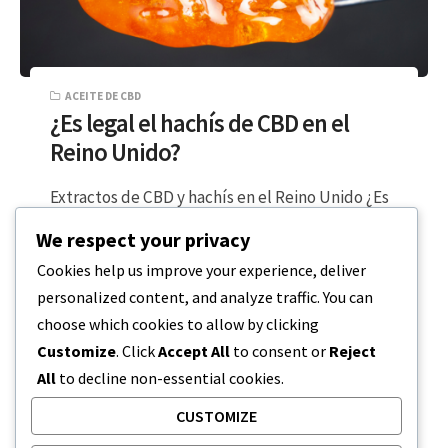
ACEITE DE CBD
¿Es legal el hachís de CBD en el
Reino Unido?
Extractos de CBD y hachís en el Reino Unido ¿Es
legal el hachís CBD en el Reino Unido? Aquí
We respect your privacy
echamos…
Cookies help us improve your experience, deliver
personalized content, and analyze traffic. You can
LECTURA DE 4 MINUTOS
17 DE MARZO DE 2024
choose which cookies to allow by clicking
Customize
. Click
Accept All
to consent or
Reject
All
to decline non-essential cookies.
CUSTOMIZE