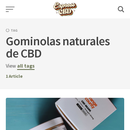
Skip
to
content
TAG
Gominolas naturales
de CBD
View
all tags
1
Article