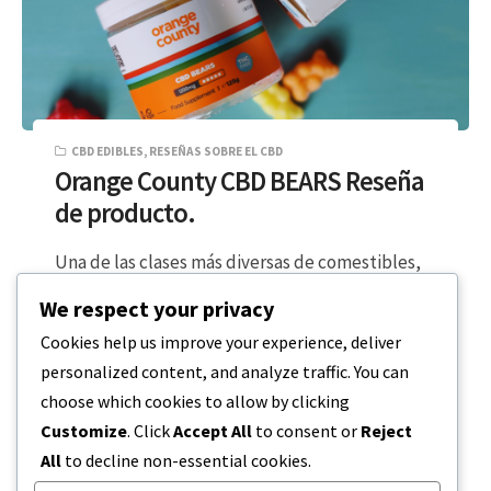
CBD EDIBLES
,
RESEÑAS SOBRE EL CBD
Orange County CBD BEARS Reseña
de producto.
Una de las clases más diversas de comestibles,
las gominolas de CBD son también la opción de
We respect your privacy
CBD más popular…
Cookies help us improve your experience, deliver
personalized content, and analyze traffic. You can
LECTURA DE 2 MINUTOS
19 DE FEBRERO DE 2024
choose which cookies to allow by clicking
Customize
. Click
Accept All
to consent or
Reject
All
to decline non-essential cookies.