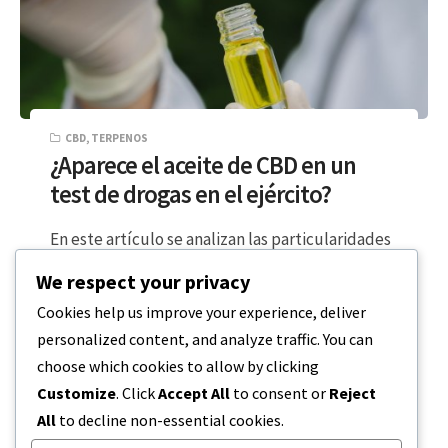
CBD
,
TERPENOS
¿Aparece el aceite de CBD en un
test de drogas en el ejército?
En este artículo se analizan las particularidades
de los controles de drogas en el ámbito militar,
We respect your privacy
detallando las distintas sustancias…
Cookies help us improve your experience, deliver
personalized content, and analyze traffic. You can
LECTURA DE 6 MINUTOS
20 DE DICIEMBRE DE 2023
choose which cookies to allow by clicking
Customize
. Click
Accept All
to consent or
Reject
All
to decline non-essential cookies.