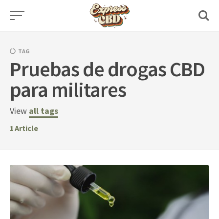
Skip
to
content
TAG
Pruebas de drogas CBD
para militares
View
all tags
1
Article