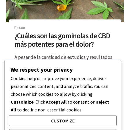
CBD
¿Cuáles son las gominolas de CBD
más potentes para el dolor?
A pesar de la cantidad de estudios y resultados
que demuestran que el cannabidiol, también
We respect your privacy
conocido como CBD, uno de…
Cookies help us improve your experience, deliver
personalized content, and analyze traffic. You can
LECTURA DE 5 MINUTOS
20 DE DICIEMBRE DE 2023
choose which cookies to allow by clicking
Customize
. Click
Accept All
to consent or
Reject
All
to decline non-essential cookies.
CUSTOMIZE