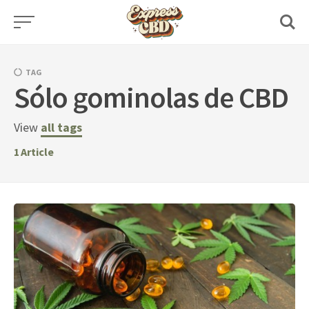
Skip
to
content
TAG
Sólo gominolas de CBD
View
all tags
1
Article