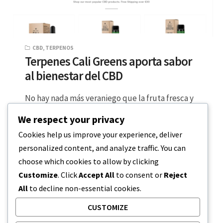
CBD
,
TERPENOS
Terpenes Cali Greens aporta sabor
al bienestar del CBD
No hay nada más veraniego que la fruta fresca y
la relajación. Este año puedes incorporar todos
We respect your privacy
estos alimentos básicos…
Cookies help us improve your experience, deliver
personalized content, and analyze traffic. You can
LECTURA DE 5 MINUTOS
24 DE AGOSTO DE 2023
choose which cookies to allow by clicking
Customize
. Click
Accept All
to consent or
Reject
All
to decline non-essential cookies.
CUSTOMIZE