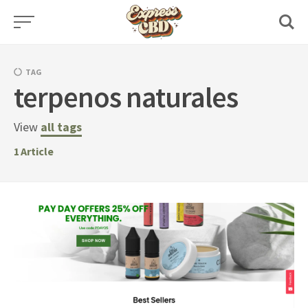
Skip
to
content
TAG
terpenos naturales
View
all tags
1
Article